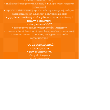
świeżych owoców i wody)
• możliwość przygotowanaia diety VEGE (po wcześniejszym
zgłoszeniu)
• ognisko z kiełbaskami (ognisko robimy zazwyczaj późnym
wieczorem (w ten dzień jest oczywiście kolacja)
• gry plenerowe (koszykówka, piłka nożna, tenis stołowy i
ziemny, badminton)
• ubezpieczenie NNW
• całodobowa opieka wychowawców i trenerów
• z powodu dużej ilości treningów koszykarskich oraz atrakcji
na terenie obiektu - znikomy dostęp do telefonów
komórkowych :)
CO ZE SOBĄ ZABRAĆ?
• stroje sportowe
• buty do koszykówki
• buty do biegania
• strój kąpielowy
• klapki
CO ZROBIĆ, BY ZAPISAĆ SIĘ NA LISTĘ?
1.wypełnij formularz zgłoszeniowy:
ZAKŁADKA NR 4 na stronie:
www.krzysztofszubargacamp.com
2. Dalsze instrukcje otrzymasz w mailu zwrotnym
3. Masz pytania? śmiało dzwoń:
516 121 144
PŁATNOŚCI:
Opłata na konto organizatora podana w mailu zwrotnym po
wypełnieniu formularza zgłoszeniowego
Dokonana opłata gwarantuje miejsce na liście uczestników