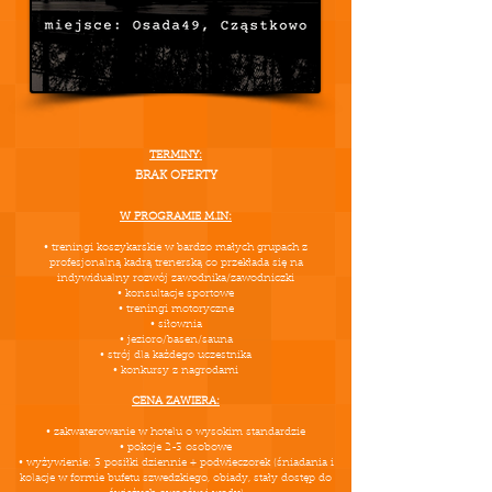
TERMINY:​
BRAK OFERTY​
W PROGRAMIE M.IN:
• treningi koszykarskie w bardzo małych grupach z
profesjonalną kadrą trenerską co przekłada się na
indywidualny rozwój zawodnika/zawodniczki
• konsultacje sportowe
• treningi motoryczne
• siłownia
• jezioro/basen/sauna
• strój dla każdego uczestnika
• konkursy z nagrodami
CENA ZAWIERA:
• zakwaterowanie w hotelu o wysokim standardzie
• pokoje 2-3 osobowe
• wyżywienie: 3 posiłki dziennie + podwieczorek (śniadania i
kolacje w formie bufetu szwedzkiego, obiady, stały dostęp do