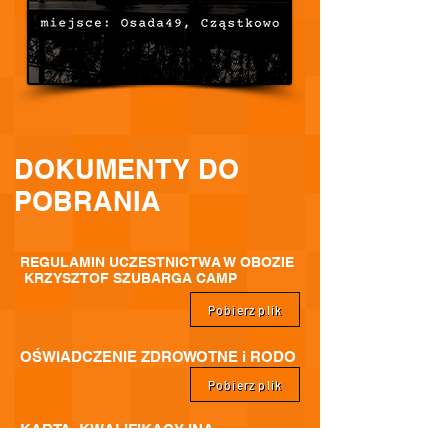
DOKUMENTY DO
POBRANIA
REGULAMIN UCZESTNICTWA W OBOZIE
KRZYSZTOF SZUBARGA CAMP
Pobierz plik
OŚWIADCZENIE ZDROWOTNE i RODO
Pobierz plik
KARTA KWALIFIKACYJNA