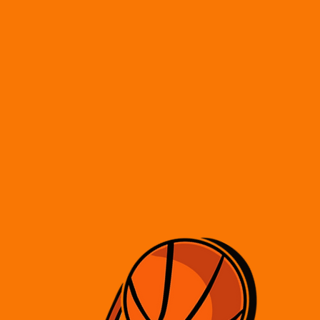
w głównej mierze
Zależy nam, a
i swoje możl
motywować i i
każdego 
Ze 