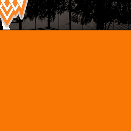
Witaj!
zymy się, że trafiłeś właśnie t
y Ci solidną dawkę wiedzy k
i aktywności sportowej.
mi pozytywnie zarażonymi ko