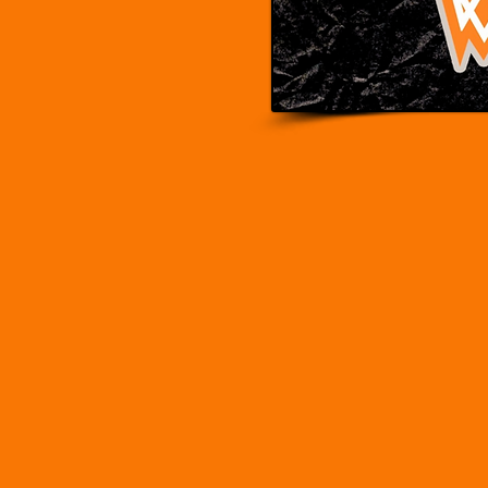
Cies
Gwarantujem
Jesteśmy osoba