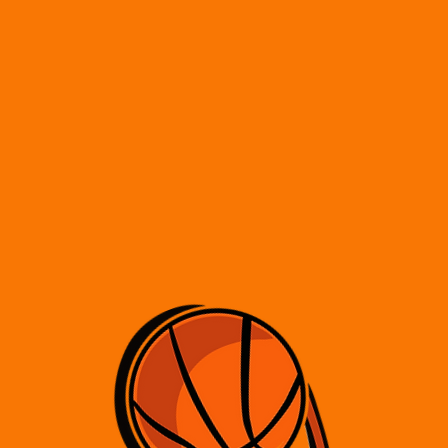
zwój umiejętności
wiarę w siebie
spierać się,
pracować, aby
o siebie.
ami!